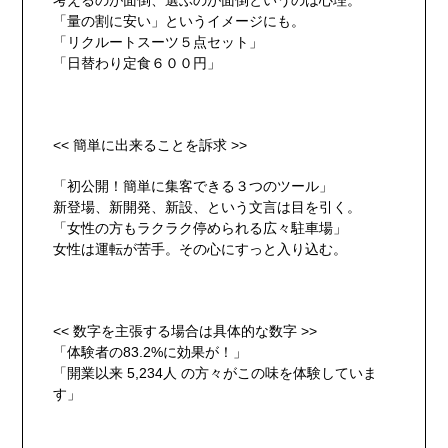
考えるのが面倒、選ぶのが面倒というのは心理。
「量の割に安い」というイメージにも。
「リクルートスーツ５点セット」
「日替わり定食６００円」
<< 簡単に出来ることを訴求 >>
「初公開！簡単に集客できる３つのツール」
新登場、新開発、新設、という文言は目を引く。
「女性の方もラクラク停められる広々駐車場」
女性は運転が苦手。その心にすっと入り込む。
<< 数字を主張する場合は具体的な数字 >>
「体験者の83.2%に効果が！」
「開業以来 5,234人 の方々がこの味を体験していま
す」